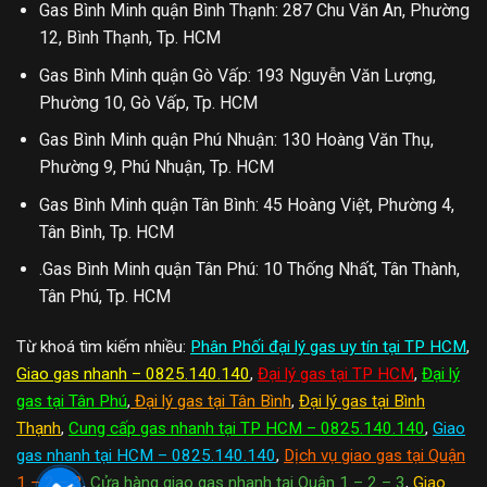
Gas Bình Minh quận Bình Thạnh: 287 Chu Văn An, Phường
12, Bình Thạnh, Tp. HCM
Gas Bình Minh quận Gò Vấp: 193 Nguyễn Văn Lượng,
Phường 10, Gò Vấp, Tp. HCM
Gas Bình Minh quận Phú Nhuận: 130 Hoàng Văn Thụ,
Phường 9, Phú Nhuận, Tp. HCM
Gas Bình Minh quận Tân Bình: 45 Hoàng Việt, Phường 4,
Tân Bình, Tp. HCM
.Gas Bình Minh quận Tân Phú: 10 Thống Nhất, Tân Thành,
Tân Phú, Tp. HCM
Từ khoá tìm kiếm nhiều:
Phân Phối đại lý gas uy tín tại TP HCM
,
Giao gas nhanh – 0825.140.140
,
Đại lý gas tại TP HCM
,
Đại lý
gas tại Tân Phú
,
Đại lý gas tại Tân Bình
,
Đại lý gas tại Bình
Thạnh
,
Cung cấp gas nhanh tại TP HCM – 0825.140.140
,
Giao
gas nhanh tại HCM – 0825.140.140
,
Dịch vụ giao gas tại Quận
1 – 2 – 3
,
Cửa hàng giao gas nhanh tại Quận 1 – 2 – 3
,
Giao