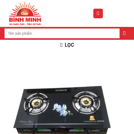
Skip
to
content
Tìm
kiếm:
LỌC