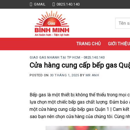
Skip
GMAIL
0825.140.140
to
content
Tìm
kiếm:
TRANG CHỦ
GIỚI THIỆU
GIAO GAS NHANH TẠI TP HCM - 0825.140.140
Cửa hàng cung cấp bếp gas Quậ
POSTED ON
30 THÁNG 1, 2025
BY
MR ANH
Bếp gas là một thiết bị không thể thiếu trong mọi
lựa chọn một chiếc bếp gas chất lượng. Đảm bảo a
một cửa hàng cung cấp bếp gas Quận 1 | Cam kết 10
sao bạn nên chọn cửa hàng của chúng tôi. Cùng nh