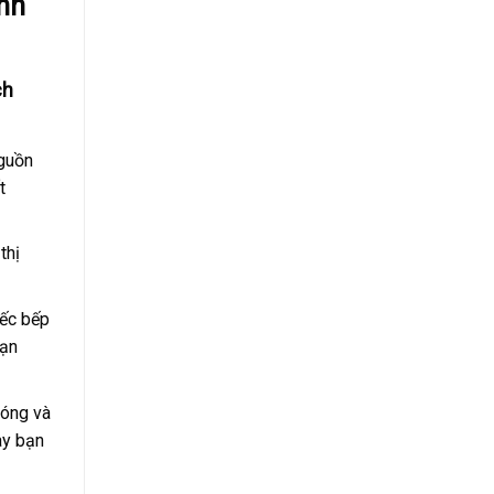
nh
ch
nguồn
t
thị
iếc bếp
bạn
hóng và
ay bạn