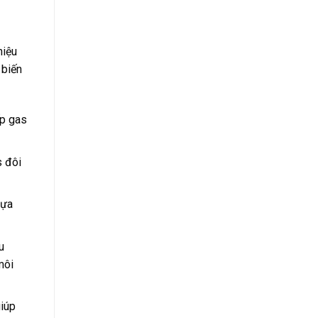
hiệu
 biến
ếp gas
s đôi
lựa
u
môi
giúp