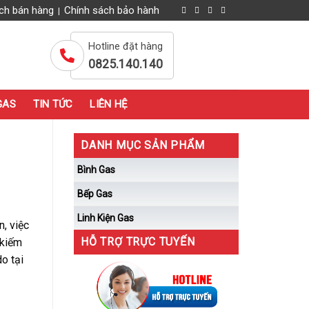
ch bán hàng
Chính sách bảo hành
|
Hotline đặt hàng
0825.140.140
GAS
TIN TỨC
LIÊN HỆ
DANH MỤC SẢN PHẨM
Bình Gas
Bếp Gas
Linh Kiện Gas
, việc
HỖ TRỢ TRỰC TUYẾN
 kiếm
o tại