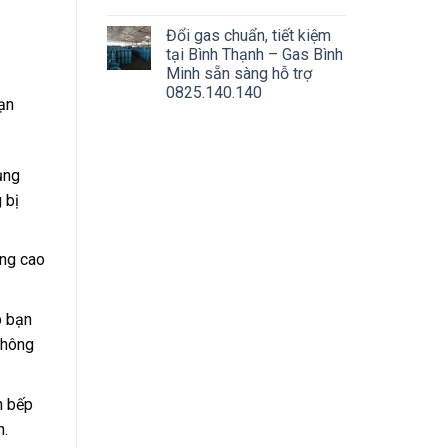
Đổi gas chuẩn, tiết kiệm
tại Bình Thạnh – Gas Bình
Minh sẵn sàng hỗ trợ
0825.140.140
ạn
ụng
 bị
âng cao
p bạn
không
n bếp
n.