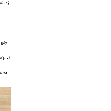
bất kỳ
, gây
bếp và
as và