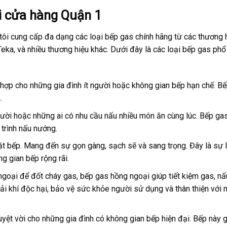
ại cửa hàng Quận 1
tôi cung cấp đa dạng các loại bếp gas chính hãng từ các thương 
 Teka, và nhiều thương hiệu khác. Dưới đây là các loại bếp gas phổ
ù hợp cho những gia đình ít người hoặc không gian bếp hạn chế. B
.
gười hoặc những ai có nhu cầu nấu nhiều món ăn cùng lúc. Bếp ga
á trình nấu nướng.
t bếp. Mang đến sự gọn gàng, sạch sẽ và sang trọng. Đây là sự 
g gian bếp rộng rãi.
goại để đốt cháy gas, bếp gas hồng ngoại giúp tiết kiệm gas, nấ
hải khí độc hại, bảo vệ sức khỏe người sử dụng và thân thiện với 
tuyệt vời cho những gia đình có không gian bếp hiện đại. Bếp này 